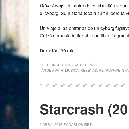
Drive Away
. Un motor de combustión se po
el cyborg. Su historia toca a su fin; pero 
Un viaje a las entrañas de un cyborg fugiti
Quizá demasiado lineal, repetitivo, fragmen
Duración: 39 min.
FILED UNDER:
MÚSICA
,
RESEÑAS
TAGGED WITH:
MÚSICA
,
RESEÑAS
,
RETROWAVE
,
SPA
Starcrash (201
9 ABRIL, 2017
BY
CARLOS SIBID