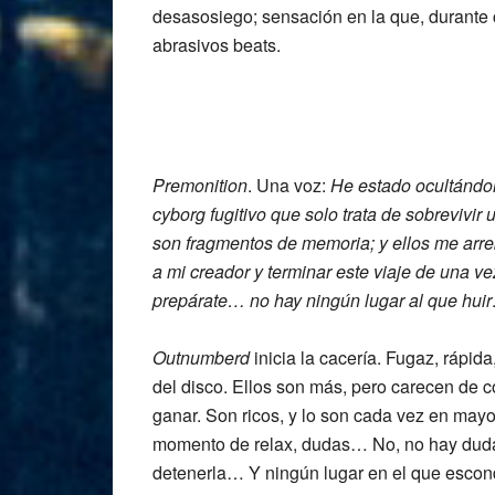
desasosiego; sensación en la que, durante 
abrasivos beats.
Premonition
. Una voz:
He estado ocultándo
cyborg fugitivo que solo trata de sobrevivir
son fragmentos de memoria; y ellos me arre
a mi creador y terminar este viaje de una v
prepárate… no hay ningún lugar al que huir
Outnumberd
inicia la cacería. Fugaz, rápid
del disco. Ellos son más, pero carecen de 
ganar. Son ricos, y lo son cada vez en mayor
momento de relax, dudas… No, no hay duda
detenerla… Y ningún lugar en el que escon