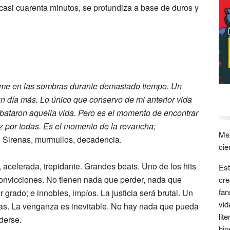
casi cuarenta minutos, se profundiza a base de duros y
me en las sombras durante demasiado tiempo. Un
 un día más. Lo único que conservo de mi anterior vida
bataron aquella vida. Pero es el momento de encontrar
ez por todas. Es el momento de la revancha;
Me 
. Sirenas, murmullos, decadencia.
cie
a, acelerada, trepidante. Grandes beats. Uno de los hits
Est
convicciones. No tienen nada que perder, nada que
cre
fan
 grado; e innobles, impíos. La justicia será brutal. Un
vid
s. La venganza es inevitable. No hay nada que pueda
lit
derse.
hip