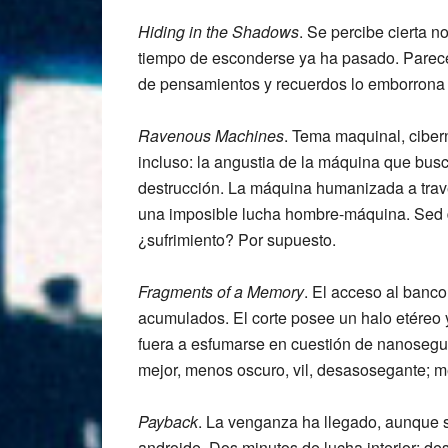
Hiding in the Shadows
. Se percibe cierta n
tiempo de esconderse ya ha pasado. Parece
de pensamientos y recuerdos lo emborron
Ravenous Machines
. Tema maquinal, cibern
incluso: la angustia de la máquina que busc
destrucción. La máquina humanizada a través
una imposible lucha hombre-máquina. Sed d
¿sufrimiento? Por supuesto.
Fragments of a Memory
. El acceso al banc
acumulados. El corte posee un halo etéreo y 
fuera a esfumarse en cuestión de nanose
mejor, menos oscuro, vil, desasosegante; 
Payback
. La venganza ha llegado, aunque so
androide. Dos minutos de lucha interior; d