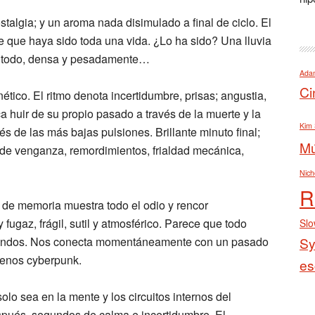
ostalgia; y un aroma nada disimulado a final de ciclo. El
 que haya sido toda una vida. ¿Lo ha sido? Una lluvia
a todo, densa y pesadamente…
Ada
Ci
ético. El ritmo denota incertidumbre, prisas; angustia,
a huir de su propio pasado a través de la muerte y la
Kim 
 de las más bajas pulsiones. Brillante minuto final;
Mú
e venganza, remordimientos, frialdad mecánica,
Nich
R
o de memoria muestra todo el odio y rencor
fugaz, frágil, sutil y atmosférico. Parece que todo
Sl
gundos. Nos conecta momentáneamente con un pasado
Sy
menos cyberpunk.
es
lo sea en la mente y los circuitos internos del
espués, segundos de calma e incertidumbre. El