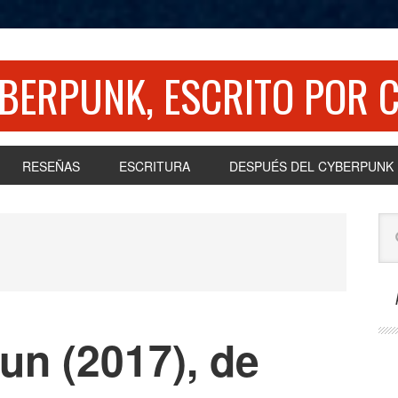
BERPUNK, ESCRITO POR C
RESEÑAS
ESCRITURA
DESPUÉS DEL CYBERPUNK
P
Se
S
this
web
un (2017), de