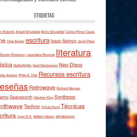
ETIQUETAS
m Roberts
Arkadi Strugatski
Borís Strugatski
Carlos Pérez Casas
escritura
ne
Isaac Asimov
Clive Barker
Janmi Pace
literatura
Stanley Robinson
Lazerdiscs Records
sica
Neo-Disco
NaNoWriMo
Neal Stephenson
Recursos escritura
olas Avedon
Philip K. Dick
eseñas
Retrowave
Richard Morgan
Synthpop
owmo
Spacesynth
Stephen King
nthwave
Técnicas
Techno
Tomás Duraj
critura
Unari E.S.
William Gibson
Will McIntosh