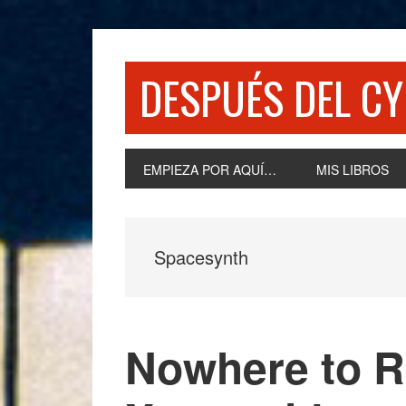
Skip
Skip
Skip
Skip
to
to
to
to
primary
content
primary
footer
DESPUÉS DEL CY
navigation
sidebar
EMPIEZA POR AQUÍ…
MIS LIBROS
Spacesynth
Nowhere to R