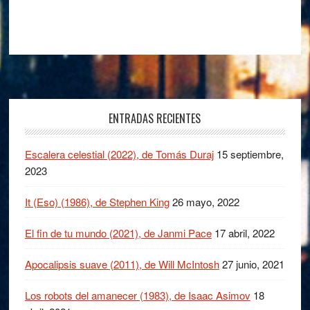
Footer
ENTRADAS RECIENTES
Escalera celestial (2022), de Tomás Duraj
15 septiembre,
2023
It (Eso) (1986), de Stephen King
26 mayo, 2022
El fin de tu mundo (2021), de Janmi Pace
17 abril, 2022
Apocalipsis suave (2011), de Will McIntosh
27 junio, 2021
Los robots del amanecer (1983), de Isaac Asimov
18