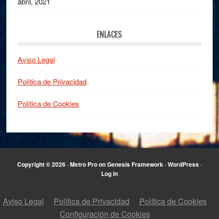
abril, 2021
ENLACES
Aviso Legal
Política de Privacidad
Política de Cookies
Copyright © 2026 ·
Metro Pro
on
Genesis Framework
·
WordPress
·
Log in
Aviso Legal
Política de Privacidad
Política de Cookies
Configuración de Cookies